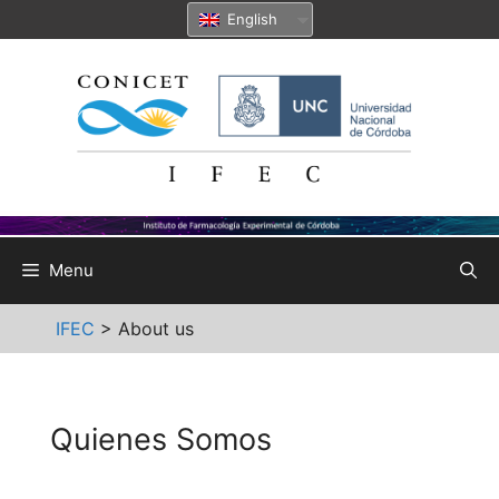
Skip
English
to
content
Menu
IFEC
>
About us
Quienes Somos