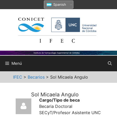
Saltar
Spanish
al
contenido
Menú
IFEC
>
Becarios
>
Sol Micaela Angulo
Sol Micaela Angulo
Cargo/Tipo de beca
Becaria Doctoral
SECyT/Profesor Asistente UNC