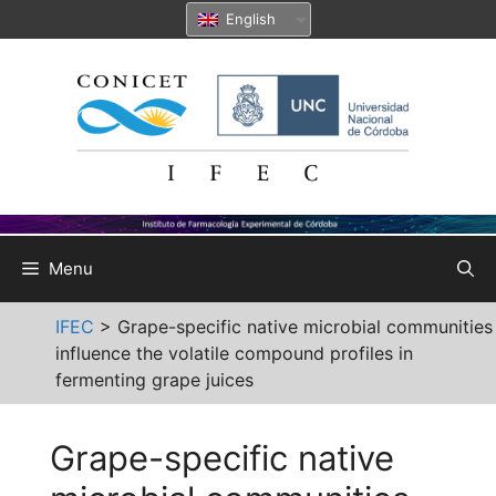
Skip
English
to
content
Menu
IFEC
>
Grape-specific native microbial communities
influence the volatile compound profiles in
fermenting grape juices
Grape-specific native