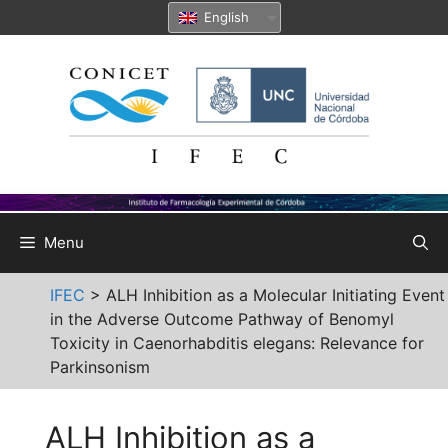
Skip
English
to
content
Menu
IFEC
>
ALH Inhibition as a Molecular Initiating Event
in the Adverse Outcome Pathway of Benomyl
Toxicity in Caenorhabditis elegans: Relevance for
Parkinsonism
ALH Inhibition as a