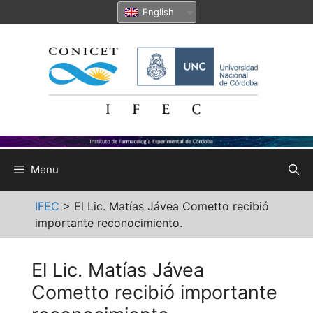
Skip
English
to
content
Menu
IFEC
>
El Lic. Matías Jávea Cometto recibió
importante reconocimiento.
El Lic. Matías Jávea
Cometto recibió importante