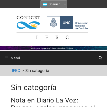
Saltar
Spanish
al
contenido
Menú
IFEC
>
Sin categoría
Sin categoría
Nota en Diario La Voz: