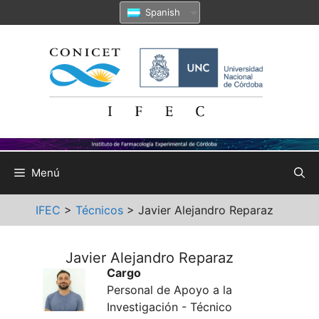
Saltar
Spanish
al
contenido
Menú
IFEC
>
Técnicos
>
Javier Alejandro Reparaz
Javier Alejandro Reparaz
Cargo
Personal de Apoyo a la
Investigación - Técnico