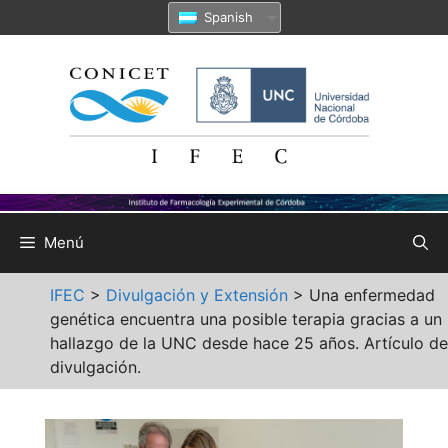
Saltar
Spanish
al
contenido
Menú
IFEC
>
Divulgación y Extensión
>
Una enfermedad
genética encuentra una posible terapia gracias a un
hallazgo de la UNC desde hace 25 años. Artículo de
divulgación.